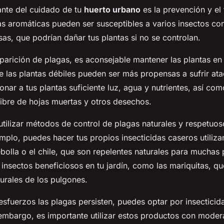
ante del cuidado de tu
huerto urbano
es la prevención y el
as aromáticas pueden ser susceptibles a varios insectos c
as, que podrían dañar tus plantas si no se controlan.
aparición de plagas, es aconsejable mantener las plantas e
e las plantas débiles pueden ser más propensas a sufrir at
onar a tus plantas suficiente luz, agua y nutrientes, así co
 libre de hojas muertas y otros desechos.
ilizar métodos de control de plagas naturales y respetuo
mplo, puedes hacer tus propios insecticidas caseros utiliza
ebolla o el chile, que son repelentes naturales para muchas
 insectos beneficiosos en tu jardín, como las mariquitas, q
urales de los pulgones.
 esfuerzos las plagas persisten, puedes optar por insectici
embargo, es importante utilizar estos productos con modera