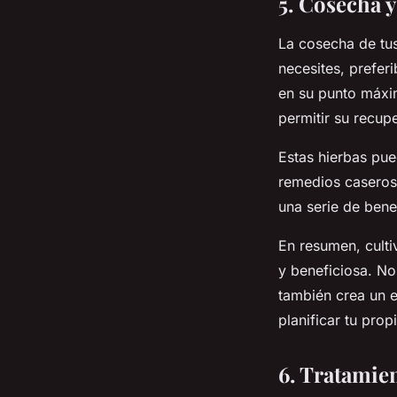
5. Cosecha y
La cosecha de tus
necesites, prefer
en su punto máxi
permitir su recup
Estas hierbas pue
remedios caseros
una serie de benef
En resumen, culti
y beneficiosa. No
también crea un e
planificar tu pro
6. Tratamie