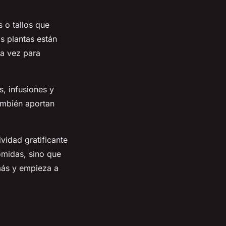
 o tallos que
s plantas están
la vez para
s, infusiones y
ambién aportan
vidad gratificante
omidas, sino que
más y empieza a