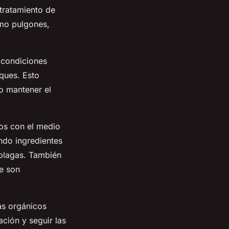
 tratamiento de
omo pulgones,
n condiciones
aques. Esto
mo mantener el
sos con el medio
ndo ingredientes
 plagas. También
ue son
das orgánicos
ción y seguir las