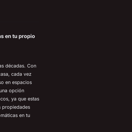
as en tu propio
imas décadas. Con
casa, cada vez
so en espacios
 una opción
icos, ya que estas
us propiedades
omáticas en tu