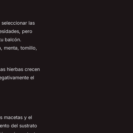
 seleccionar las
esidades, pero
tu balcón.
, menta, tomillo,
nas hierbas crecen
negativamente el
as macetas y el
ento del sustrato