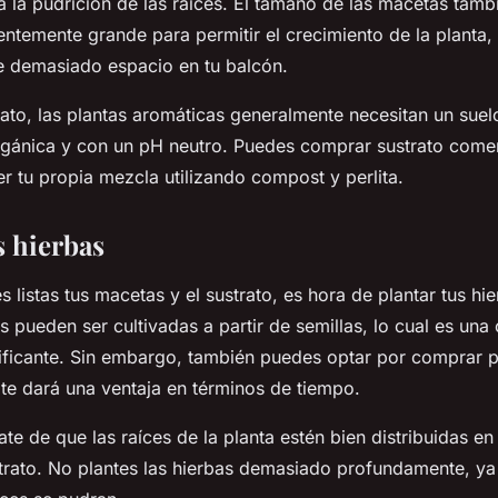
a la pudrición de las raíces. El tamaño de las macetas tamb
ientemente grande para permitir el crecimiento de la planta,
 demasiado espacio en tu balcón.
rato, las plantas aromáticas generalmente necesitan un sue
rgánica y con un pH neutro. Puedes comprar sustrato comer
r tu propia mezcla utilizando compost y perlita.
as hierbas
 listas tus macetas y el sustrato, es hora de plantar tus hi
s pueden ser cultivadas a partir de semillas, lo cual es una
ificante. Sin embargo, también puedes optar por comprar p
l te dará una ventaja en términos de tiempo.
ate de que las raíces de la planta estén bien distribuidas en
strato. No plantes las hierbas demasiado profundamente, y