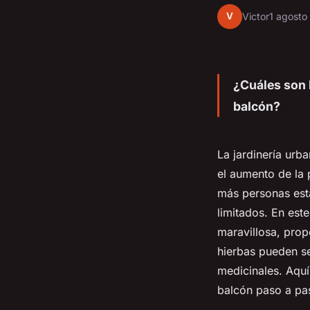
V
Victor
1 agosto
¿Cuáles son l
balcón?
La jardinería urb
el aumento de la 
más personas está
limitados. En est
maravillosa, prop
hierbas pueden se
medicinales. Aquí
balcón paso a pa