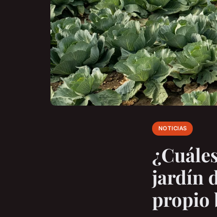
NOTICIAS
¿Cuáles
jardín 
propio 