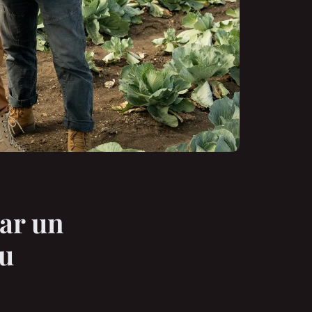
var un
tu