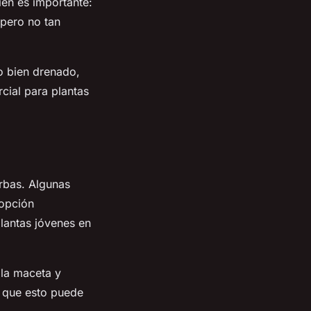
ién es importante:
 pero no tan
lo bien drenado,
cial para plantas
erbas. Algunas
 opción
lantas jóvenes en
 la maceta y
a que esto puede